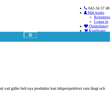
042-34 37 48
Mitt konto
Registrera
Logga in
Önskelistor)
Kundvagn
Kolla upp
Din vagn är tom!
tt vad gäller helt nya produkter kan tidsperspektivet vara långt och