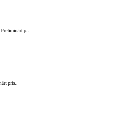
reliminärt p..
rt pris..