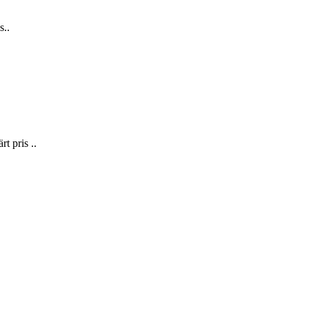
s..
t pris ..