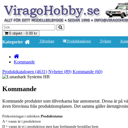
0 objekt - 0.00 kr
Tillverkare
Produktkatalogen
Nyheter
Komm
Kategorier
Kommande
Produktkatalogen (4631)
Nyheter (89)
Kommande (60)
Kommande
Kommande produkter som tillverkarna har annonserat. Dessa är på väg in
även försvinna från produktionsplanen. Det samma gäller återutgivninga
Förkortninga
r i rubriken
Produktstatus
A = varan är i produktion
D = varan är ej i produktion men kan fortfarande beställas hem