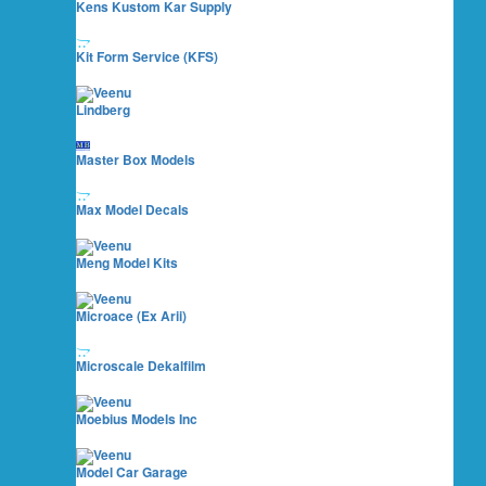
Kens Kustom Kar Supply
Kit Form Service (KFS)
Lindberg
Master Box Models
Max Model Decals
Meng Model Kits
Microace (ex Arii)
Microscale Dekalfilm
Moebius Models Inc
Model Car Garage