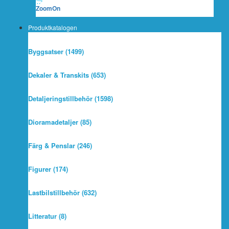
ZoomOn
Produktkatalogen
Byggsatser (1499)
Dekaler & Transkits (653)
Detaljeringstillbehör (1598)
Dioramadetaljer (85)
Färg & Penslar (246)
Figurer (174)
Lastbilstillbehör (632)
Litteratur (8)