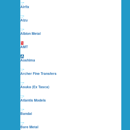
Airfix
Aizu
Albion Metal
AMT
Aoshima
Archer Fine Transfers
Asuka (ex Tasca)
Atlantis Models
Bandai
Bare Metal