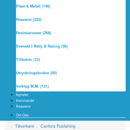
Plast & Metall (146)
Reavaror (222)
Resinkarosser (268)
Svenskt I Rally & Racing (36)
Tillbehör (12)
Utryckningsfordon (50)
Verktyg M.m. (131)
Nyheter
Kommande
Reavaror
Om Oss
Tillverkare
Canfora Publishing