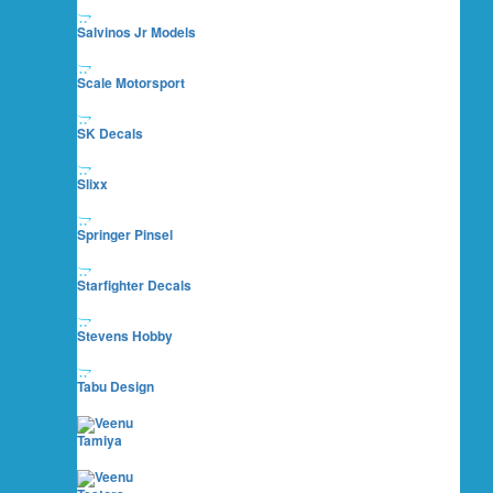
Salvinos Jr Models
Scale Motorsport
SK Decals
Slixx
Springer Pinsel
Starfighter Decals
Stevens Hobby
Tabu Design
Tamiya