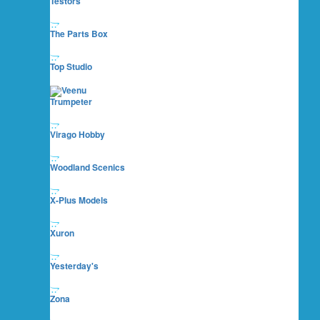
Testors
The Parts Box
Top Studio
Trumpeter
Virago Hobby
Woodland Scenics
X-Plus Models
Xuron
Yesterday's
Zona