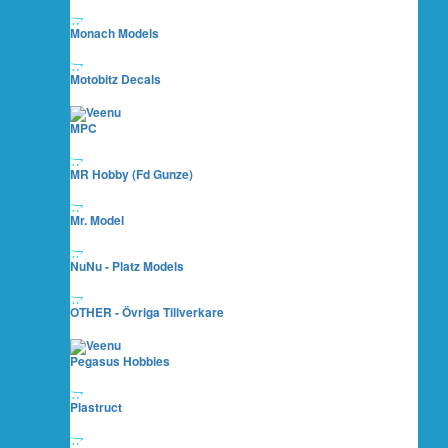
Monach Models
Motobitz Decals
MPC
MR Hobby (fd Gunze)
Mr. Model
NuNu - Platz Models
OTHER - Övriga Tillverkare
Pegasus Hobbies
Plastruct