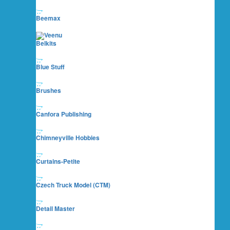
Beemax
Belkits
Blue Stuff
Brushes
Canfora Publishing
Chimneyville Hobbies
Curtains-Petite
Czech Truck Model (CTM)
Detail Master