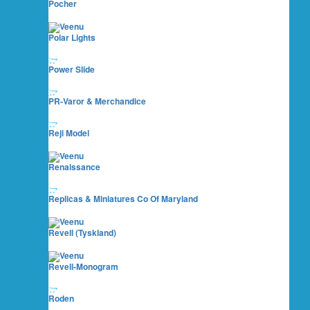
Pocher
Polar Lights
Power Slide
PR-Varor & Merchandice
Reji Model
Renaissance
Replicas & Miniatures Co Of Maryland
Revell (Tyskland)
Revell-Monogram
Roden