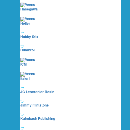
Hasegawa
Heller
Hobby Stix
Humbrol
ICM
Italeri
JC Lescrenier Resin
Jimmy Flintstone
Kalmbach Publishing