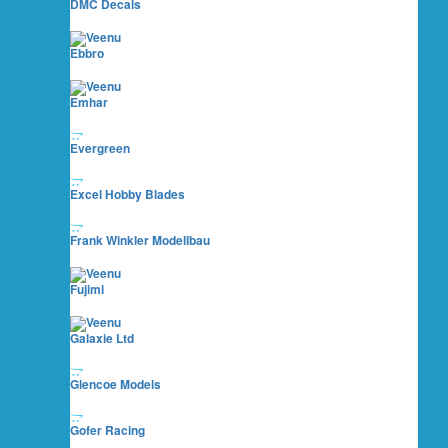
DMC Decals
Ebbro
Emhar
Evergreen
Excel Hobby Blades
Frank Winkler Modellbau
Fujimi
Galaxie Ltd
Glencoe Models
Gofer Racing