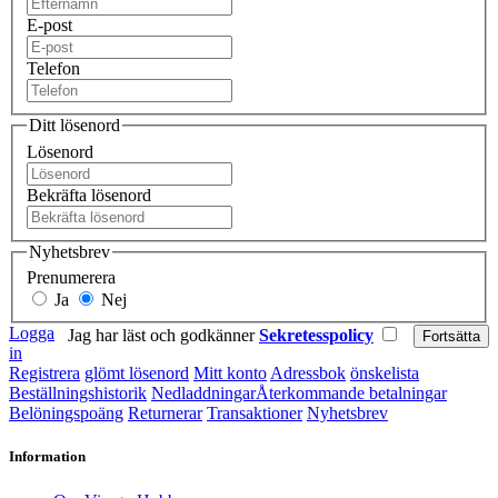
E-post
Telefon
Ditt lösenord
Lösenord
Bekräfta lösenord
Nyhetsbrev
Prenumerera
Ja
Nej
Logga
Jag har läst och godkänner
Sekretesspolicy
in
Registrera
glömt lösenord
Mitt konto
Adressbok
önskelista
Beställningshistorik
Nedladdningar
Återkommande betalningar
Belöningspoäng
Returnerar
Transaktioner
Nyhetsbrev
Information