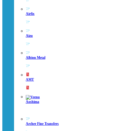
Airfix
Aizu
Albion Metal
AMT
Aoshima
Archer Fine Transfers