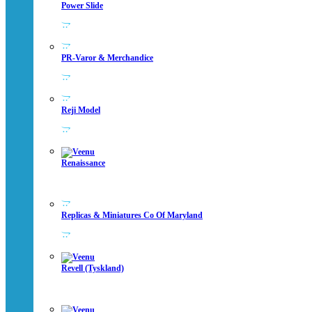
Power Slide
PR-Varor & Merchandice
Reji Model
Renaissance
Replicas & Miniatures Co Of Maryland
Revell (Tyskland)