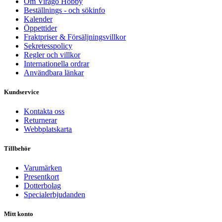
Om Virago Hobby
Beställnings - och sökinfo
Kalender
Öppettider
Fraktpriser & Försäljningsvillkor
Sekretesspolicy
Regler och villkor
Internationella ordrar
Användbara länkar
Kundservice
Kontakta oss
Returnerar
Webbplatskarta
Tillbehör
Varumärken
Presentkort
Dotterbolag
Specialerbjudanden
Mitt konto