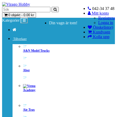
042-34 37 48
Mitt konto
0 objekt - 0.00 kr
Registrera
Kategorier
Logga in
Din vagn är tom!
Önskelistor)
Kundvagn
Kolla upp
Tillverkare
A&N Model Trucks
Aber
Academy
Air-Trax