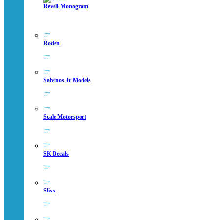
Revell-Monogram
Roden
Salvinos Jr Models
Scale Motorsport
SK Decals
Slixx