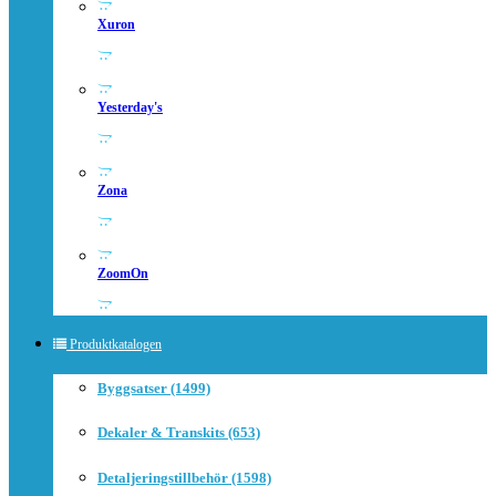
Xuron
Yesterday's
Zona
ZoomOn
Produktkatalogen
Byggsatser (1499)
Dekaler & Transkits (653)
Detaljeringstillbehör (1598)