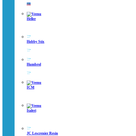
Heller
Hobby Stix
Humbrol
ICM
Italeri
JC Lescrenier Resin