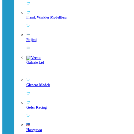
Frank Winkler Modellbau
Fujimi
Galaxie Ltd
Glencoe Models
Gofer Racing
Hasegawa