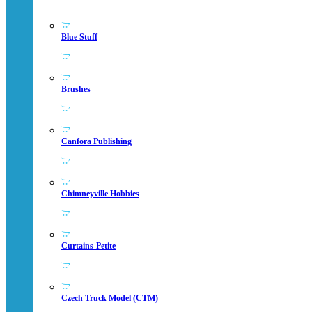
Blue Stuff
Brushes
Canfora Publishing
Chimneyville Hobbies
Curtains-Petite
Czech Truck Model (CTM)