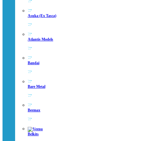
Asuka (ex Tasca)
Atlantis Models
Bandai
Bare Metal
Beemax
Belkits