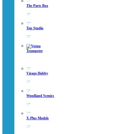
The Parts Box
Top Studio
Trumpeter
Virago Hobby
Woodland Scenics
X-Plus Models