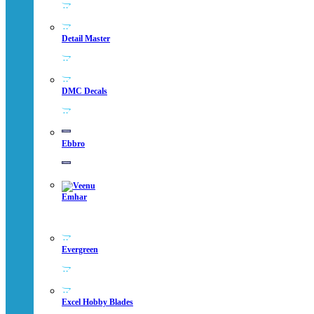
Detail Master
DMC Decals
Ebbro
Emhar
Evergreen
Excel Hobby Blades