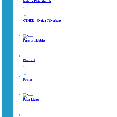
NuNu - Platz Models
OTHER - Övriga Tillverkare
Pegasus Hobbies
Plastruct
Pocher
Polar Lights