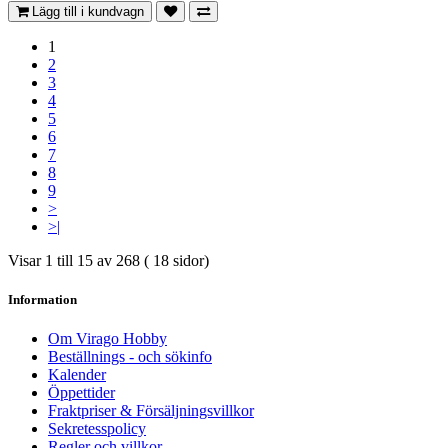
Lägg till i kundvagn
1
2
3
4
5
6
7
8
9
>
>|
Visar 1 till 15 av 268 ( 18 sidor)
Information
Om Virago Hobby
Beställnings - och sökinfo
Kalender
Öppettider
Fraktpriser & Försäljningsvillkor
Sekretesspolicy
Regler och villkor