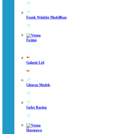
Frank Winkler Modellbau
Fujimi
Galaxie Ltd
Glencoe Models
Gofer Racing
Hasegawa