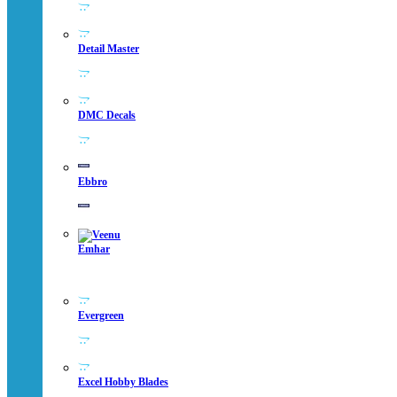
Detail Master
DMC Decals
Ebbro
Emhar
Evergreen
Excel Hobby Blades