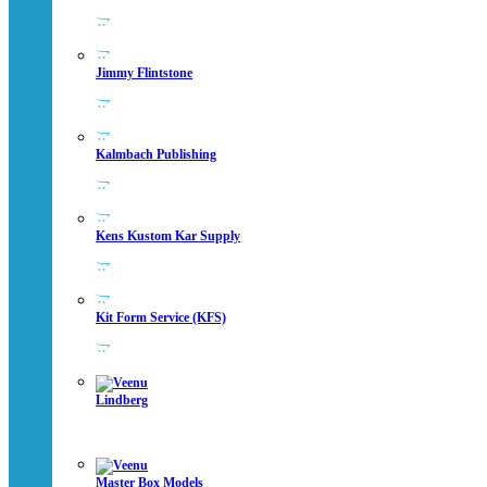
Jimmy Flintstone
Kalmbach Publishing
Kens Kustom Kar Supply
Kit Form Service (KFS)
Lindberg
Master Box Models