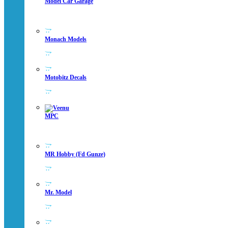
Model Car Garage
Monach Models
Motobitz Decals
MPC
MR Hobby (fd Gunze)
Mr. Model