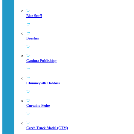
Blue Stuff
Brushes
Canfora Publishing
Chimneyville Hobbies
Curtains-Petite
Czech Truck Model (CTM)