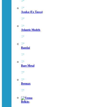
Asuka (ex Tasca)
Atlantis Models
Bandai
Bare Metal
Beemax
Belkits