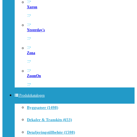
Xuron
Yesterday's
Zona
ZoomOn
Produktkatalogen
Byggsatser (1498)
Dekaler & Transkits (653)
Detaljeringstillbehör (1598)