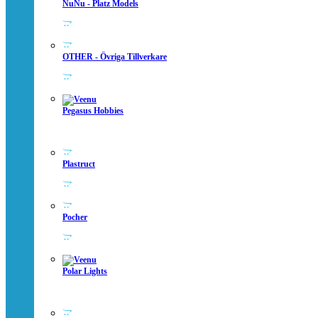
NuNu - Platz Models
OTHER - Övriga Tillverkare
Pegasus Hobbies
Plastruct
Pocher
Polar Lights