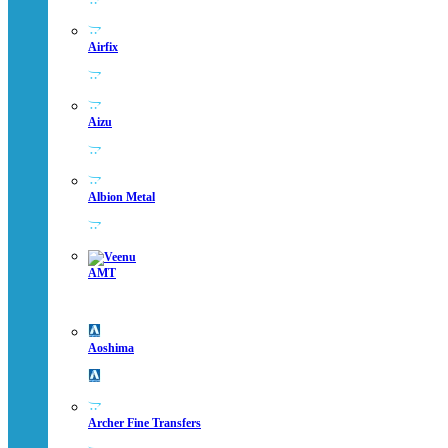
Airfix
Aizu
Albion Metal
AMT
Aoshima
Archer Fine Transfers