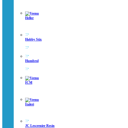
Heller
Hobby Stix
Humbrol
ICM
Italeri
JC Lescrenier Resin