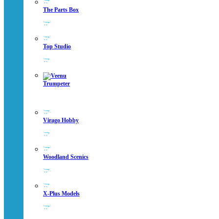
The Parts Box
Top Studio
Trumpeter
Virago Hobby
Woodland Scenics
X-Plus Models