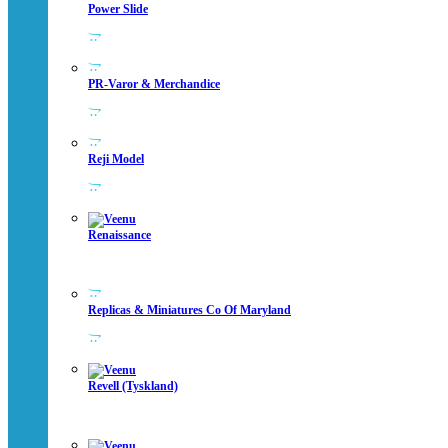
Power Slide
PR-Varor & Merchandice
Reji Model
Renaissance
Replicas & Miniatures Co Of Maryland
Revell (Tyskland)