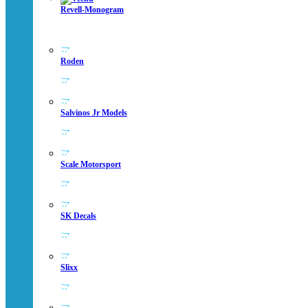
Revell-Monogram
Roden
Salvinos Jr Models
Scale Motorsport
SK Decals
Slixx