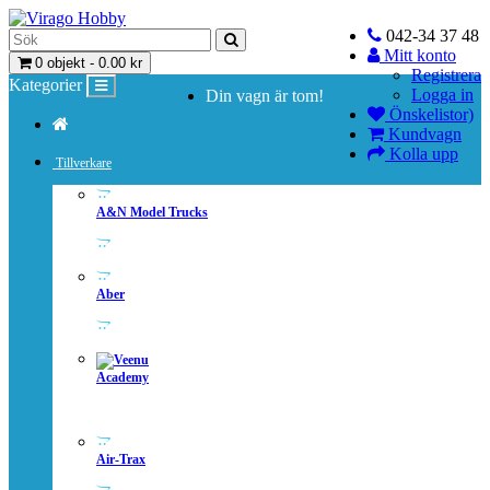
042-34 37 48
Mitt konto
0 objekt - 0.00 kr
Registrera
Kategorier
Logga in
Din vagn är tom!
Önskelistor)
Kundvagn
Kolla upp
Tillverkare
A&N Model Trucks
Aber
Academy
Air-Trax