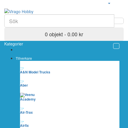
0 objekt - 0.00 kr
Kategorier
Tillverkare
A&N Model Trucks
Aber
Academy
Air-Trax
Airfix