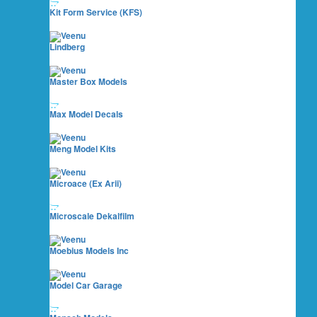
Kit Form Service (KFS)
Lindberg
Master Box Models
Max Model Decals
Meng Model Kits
Microace (ex Arii)
Microscale Dekalfilm
Moebius Models Inc
Model Car Garage