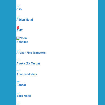
Aizu
Albion Metal
AMT
Aoshima
Archer Fine Transfers
Asuka (ex Tasca)
Atlantis Models
Bandai
Bare Metal