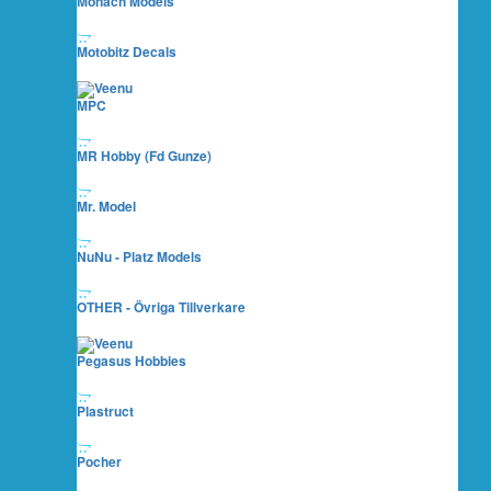
Monach Models
Motobitz Decals
MPC
MR Hobby (fd Gunze)
Mr. Model
NuNu - Platz Models
OTHER - Övriga Tillverkare
Pegasus Hobbies
Plastruct
Pocher