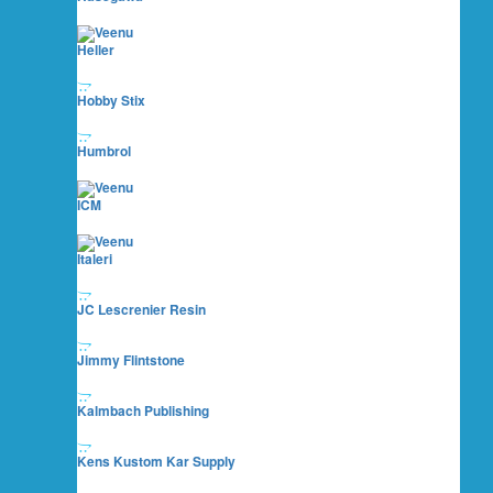
Heller
Hobby Stix
Humbrol
ICM
Italeri
JC Lescrenier Resin
Jimmy Flintstone
Kalmbach Publishing
Kens Kustom Kar Supply