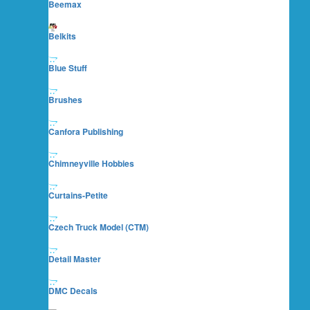
Beemax
Belkits
Blue Stuff
Brushes
Canfora Publishing
Chimneyville Hobbies
Curtains-Petite
Czech Truck Model (CTM)
Detail Master
DMC Decals