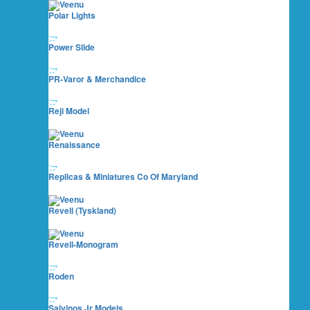
Polar Lights
Power Slide
PR-Varor & Merchandice
Reji Model
Renaissance
Replicas & Miniatures Co Of Maryland
Revell (Tyskland)
Revell-Monogram
Roden
Salvinos Jr Models