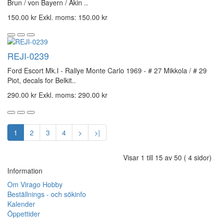
Brun / von Bayern / Akin ..
150.00 kr
Exkl. moms: 150.00 kr
REJI-0239
Ford Escort Mk.I - Rallye Monte Carlo 1969 - # 27 Mikkola / # 29
Piot, decals for Belkit..
290.00 kr
Exkl. moms: 290.00 kr
1
2
3
4
>
>|
Visar 1 till 15 av 50 ( 4 sidor)
Information
Om Virago Hobby
Beställnings - och sökinfo
Kalender
Öppettider