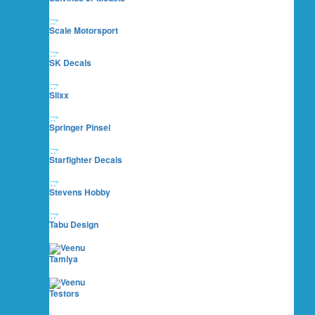
Scale Motorsport
SK Decals
Slixx
Springer Pinsel
Starfighter Decals
Stevens Hobby
Tabu Design
Tamiya
Testors