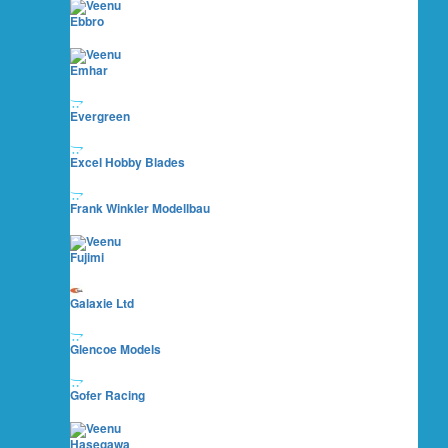
Ebbro
Emhar
Evergreen
Excel Hobby Blades
Frank Winkler Modellbau
Fujimi
Galaxie Ltd
Glencoe Models
Gofer Racing
Hasegawa